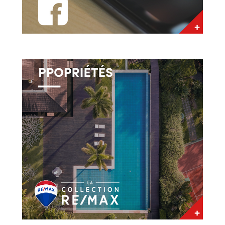
réussies et satisfaisantes, à Montréal, Rive-Nord,
Rive-Sud, Lanaudière et Laurentides. En tant
que courtier immobilier, je choisis de ne
travailler qu’avec des experts qualifiés et
expérimentés chacun dans son domaine. Que ce
soit des notaires, des Ingénieurs, inspecteurs
(en bâtiment) ou même des agents et courtiers
hypothécaires, les meilleures compétences
seront mises à votre disposition pour réussir vos
transactions immobilières.
Mon objectif ultime est de vous supporter lors
votre achat/vente immobilière, grâce à mon
savoir-faire, ainsi qu’une véritable approche
personnalisée, votre projet immobilier sera
réalisé dans la confiance mutuelle, jusqu’à sa