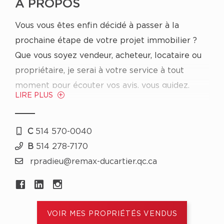
À PROPOS
Vous vous êtes enfin décidé à passer à la
prochaine étape de votre projet immobilier ?
Que vous soyez vendeur, acheteur, locataire ou
propriétaire, je serai à votre service à tout
moment pour écouter vos avis, vous guidez,
LIRE PLUS
vous fournir les meilleurs conseils et vous
assister tout au long du processus.
Mais pourquoi auriez-vous besoin d’un agent
C
514 570-0040
immobilier peut-être votre première question ?
B
514 278-7170
Vous voulez quelqu’un qui connaît les méthodes
rpradieu@remax-ducartier.qc.ca
pour éviter d’être dans une mauvaise situation
tout au long de la transaction et qui saura vous
guider lors d’imprévus ou référence à d’autres
VOIR MES PROPRIÉTÉS VENDUS
professionnels lorsque la situation le requiert.