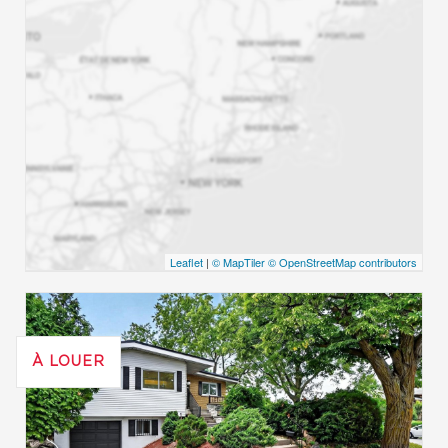
Leaflet
|
© MapTiler
© OpenStreetMap contributors
À LOUER