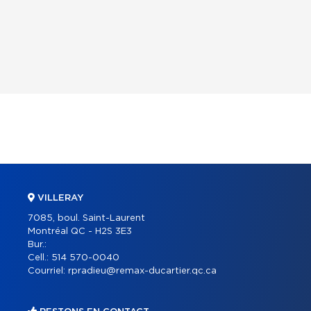
VILLERAY
7085, boul. Saint-Laurent
Montréal QC - H2S 3E3
Bur.:
Cell.:
514 570-0040
Courriel:
rpradieu@remax-ducartier.qc.ca