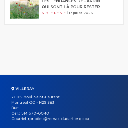
LES TENDANCES DE JARDIN
QUI SONT LÀ POUR RESTER
STYLE DE VIE
|
17 juillet 2026
VILLERAY
7085, boul. Saint-Laurent
Montréal QC - H2S 3E3
Bur.:
Cell.:
514 570-0040
Courriel:
rpradieu@remax-ducartier.qc.ca