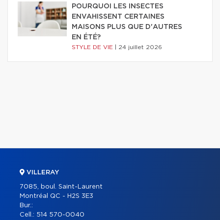
POURQUOI LES INSECTES
ENVAHISSENT CERTAINES
MAISONS PLUS QUE D'AUTRES
EN ÉTÉ?
STYLE DE VIE
|
24 juillet 2026
VILLERAY
7085, boul. Saint-Laurent
Montréal QC - H2S 3E3
Bur.:
Cell.:
514 570-0040