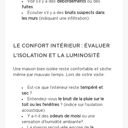
Voir s’il y a des
débordements
ou des
fuites
.
Écouter s’il y a des
bruits suspects dans
les murs
(indiquant une infiltration).
LE CONFORT INTÉRIEUR : ÉVALUER
L’ISOLATION ET LA LUMINOSITÉ
Une maison bien isolée reste confortable et sèche
même par mauvais temps. Lors de votre visite :
Est-ce que l’intérieur reste
tempéré et
sec
?
Entendez-vous
le bruit de la pluie sur le
toit ou les fenêtres
? (indice sur l’isolation
acoustique)
Y a-t-il des
odeurs de moisi
ou une
sensation d’humidité ambiante?
La maison reçoit-elle encore de
la