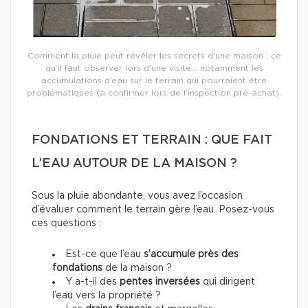
Comment la pluie peut révéler les secrets d'une maison : ce
qu’il faut observer lors d’une visite… notamment les
accumulations d’eau sur le terrain qui pourraient être
problématiques (à confirmer lors de l’inspection pré-achat).
FONDATIONS ET TERRAIN : QUE FAIT
L’EAU AUTOUR DE LA MAISON ?
Sous la pluie abondante, vous avez l’occasion
d’évaluer comment le terrain gère l’eau. Posez-vous
ces questions :
Est-ce que l’eau
s’accumule près des
fondations
de la maison ?
Y a-t-il des
pentes inversées
qui dirigent
l’eau vers la propriété ?